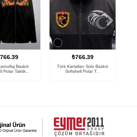
766.39
₺766.39
amuflaj Baskılı
Türk Kartalları Solo Baskılı
Çöl
l Polar Taktik...
Softshell Polar T...