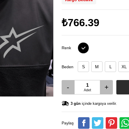
₺766.39
Renk
S
M
L
XL
Beden
-
+
Adet
3 gün
içinde kargoya verilir.
Paylaş