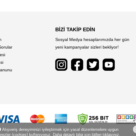
BİZİ TAKİP EDİN
m
Sosyal Medya hesaplarımızda her gün
Sorular
yeni kampanyalar sizleri bekliyor!
esi
si
 Kanunu
Alışveriş deneyiminizi iyileştirmek için yasal düzenlemelere uygun
rezler (cookies) kullanıyoruz. Daha detaylı bilgi için lütfen tıklayınız.