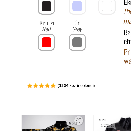
(
1334
kez incelendi)
YENİ