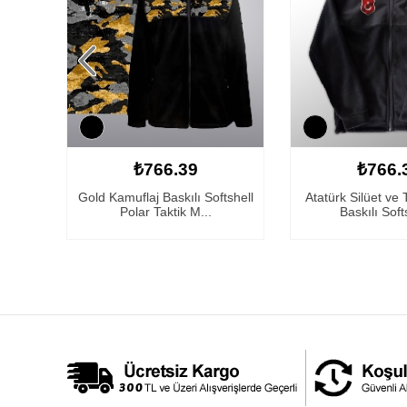
₺766.39
₺766.
kılı
Gold Kamuflaj Baskılı Softshell
Atatürk Silüet ve
Polar Taktik M...
Baskılı Soft