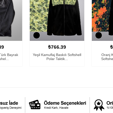
39
₺766.39
₺
 Türk Bayrak
Yeşil Kamuflaj Baskılı Softshell
Oranj K
shel...
Polar Taktik...
Softshel