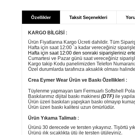
Özellikler
Taksit Seçenekleri
Yoru
KARGO BİLGİSİ :
Ürün Fiyatlarına Kargo Ücreti dahildir. Tüm Sipariş
Hafta için saat 12:00 `a kadar vereceğiniz siparişle
Hafta için saat 12:00 den sonraki siparişleriniz ert
Cumartesi ve Pazar günü saat vereceğiniz siparişl
Kargo takip Kodu panelimizden Telefon Numaranıza 
Özel durumlarda tarafınıza aksaklık olması halinde b
Crea Eymer Wear Ürün ve Baskı Özellikleri :
Tüylenme yapmayan tam Fermuarlı Softshell Pola
Baskılarımız dijital baskı makinesi
(DTF)
ile yapıla
Ürün üzeri
baskıları yapışkan baskı olmayıp kuma
Ürün üzeri
baskı kalitesi uzun ömürlüdür.
Ürün Yıkama Talimatı :
Ürünü 30 derecede ve tersten yıkayınız. Tişörtü yı
Ürünü ılık sıcaklıkta ütü ile tersten ütüleyiniz.