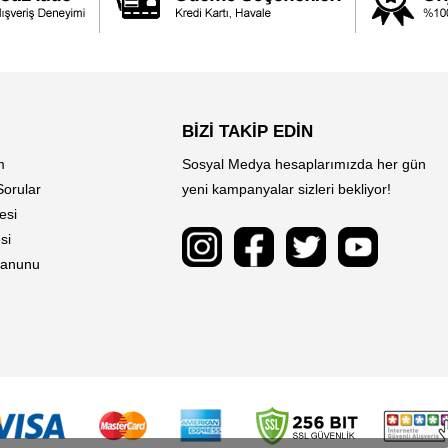
BİZİ TAKİP EDİN
m
Sosyal Medya hesaplarımızda her gün
Sorular
yeni kampanyalar sizleri bekliyor!
esi
si
 Kanunu