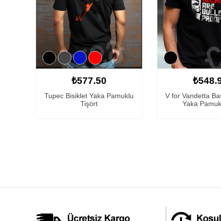
₺577.50
₺548.
Tupec Bisiklet Yaka Pamuklu
V for Vandetta Bask
Tişört
Yaka Pamukl