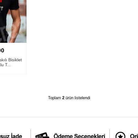
90
ılı Bisiklet
u T...
Toplam
2
ürün listelendi