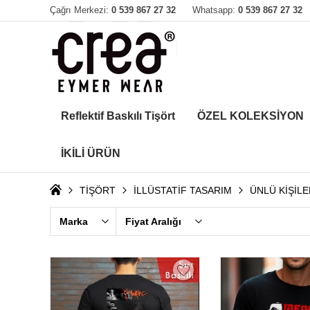
Çağrı Merkezi:
0 539 867 27 32
Whatsapp:
0 539 867 27 32
Reflektif Baskılı Tişört
ÖZEL KOLEKSİYON
İKİLİ ÜRÜN
TİŞÖRT
İLLÜSTATİF TASARIM
ÜNLÜ KİŞİL
Marka
Fiyat Aralığı