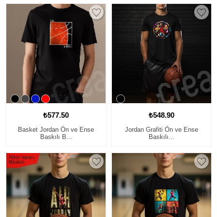
₺577.50
₺548.90
Basket Jordan Ön ve Ense
Jordan Grafiti Ön ve Ense
Baskılı B...
Baskılı...