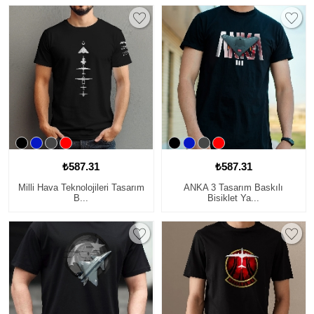
₺587.31
₺587.31
Milli Hava Teknolojileri Tasarım
ANKA 3 Tasarım Baskılı
B...
Bisiklet Ya...