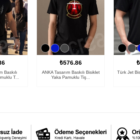
86
₺576.86
₺
m Baskılı
ANKA Tasarım Baskılı Bisiklet
Türk Jet Bi
muklu T...
Yaka Pamuklu Tiş...