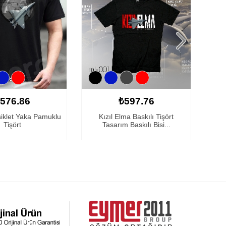
576.86
₺597.76
siklet Yaka Pamuklu
Kızıl Elma Baskılı Tişört
Bay
Tişört
Tasarım Baskılı Bisi...