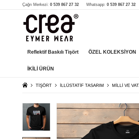
Çağrı Merkezi:
0 539 867 27 32
Whatsapp:
0 539 867 27 32
Reflektif Baskılı Tişört
ÖZEL KOLEKSİYON
İKİLİ ÜRÜN
TİŞÖRT
İLLÜSTATİF TASARIM
MİLLİ VE VA