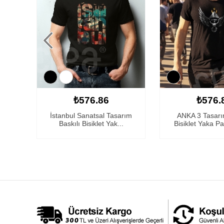
₺576.86
₺576.
çak
İstanbul Sanatsal Tasarım
ANKA 3 Tasarı
..
Baskılı Bisiklet Yak...
Bisiklet Yaka Pa