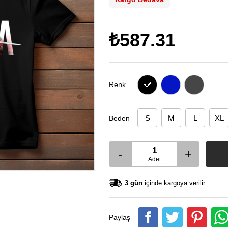
₺587.31
Renk
S
M
L
XL
Beden
-
+
Adet
3 gün
içinde kargoya verilir.
Paylaş