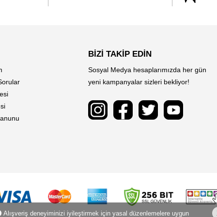
BİZİ TAKİP EDİN
m
Sosyal Medya hesaplarımızda her gün
Sorular
yeni kampanyalar sizleri bekliyor!
esi
si
 Kanunu
Alışveriş deneyiminizi iyileştirmek için yasal düzenlemelere uygun