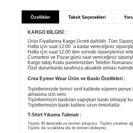
Özellikler
Taksit Seçenekleri
Yoru
KARGO BİLGİSİ :
Ürün Fiyatlarına Kargo Ücreti dahildir. Tüm Sipariş
Hafta için saat 12:00 `a kadar vereceğiniz siparişle
Hafta için saat 12:00 den sonraki siparişleriniz ert
Cumartesi ve Pazar günü saat vereceğiniz siparişl
Kargo takip Kodu panelimizden Telefon Numaranıza 
Özel durumlarda tarafınıza aksaklık olması halinde b
Crea Eymer Wear Ürün ve Baskı Özellikleri :
Tişörtlerimizde birinci sınıf kalitede süprem penye 
almasına izin verir.
Tişörtlerimizin baskıları yapışkan baskı olmayıp
Tişörtlerimizin baskı kalitesi uzun ömürlüdür.
T-Shirt Yıkama Talimatı :
Tişörtü 30 derecede ve tersten yıkayınız. Tişörtü yıkarken a
Tişörtü ılık sıcaklıkta ütü ile tersten ütüleyiniz.