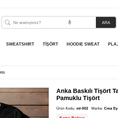
SWEATSHIRT
TİŞÖRT
HOODIE SWEAT
PLA
TAN
Anka Baskılı Tişört T
Pamuklu Tişört
Ürün Kodu:
ml-002
Marka:
Crea E
Kargo Bedava