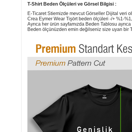
T-Shirt Beden Ölçüleri ve Görsel Bilgisi :
E-Ticaret Stiemizde mevcut Görseller Dijital veri ol
Crea Eymer Wear Tişört beden ölçüleri -/+ %1-%1,5
Ayrıca her ürün sayfamızda Beden Tablosu ayrıca g
Beden ölçünüzden emin değilseniz size uyan bir T