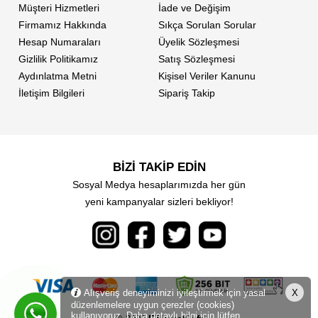
Müşteri Hizmetleri
İade ve Değişim
Firmamız Hakkında
Sıkça Sorulan Sorular
Hesap Numaraları
Üyelik Sözleşmesi
Gizlilik Politikamız
Satış Sözleşmesi
Aydınlatma Metni
Kişisel Veriler Kanunu
İletişim Bilgileri
Sipariş Takip
BİZİ TAKİP EDİN
Sosyal Medya hesaplarımızda her gün
yeni kampanyalar sizleri bekliyor!
Alışveriş deneyiminizi iyileştirmek için yasal
X
düzenlemelere uygun çerezler (cookies)
kullanıyoruz. Daha detaylı bilgi için lütfen