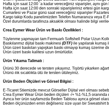
Hafta için saat 12:00 `a kadar vereceğiniz siparişler, aynı gün 
Hafta için saat 12:00 den sonraki siparişleriniz ertesi gün karg
Cumartesi ve Pazar günü saat vereceğiniz siparişler Pazartesi
Kargo takip Kodu panelimizden Telefon Numaranıza veya E-Post
Özel durumlarda tarafınıza aksaklık olması halinde bilgi verilec
Crea Eymer Wear Ürün ve Baskı Özellikleri :
Tüylenme yapmayan tam Fermuarlı Softshell Polar Uzun Koll
Baskılarımız dijital baskı makinesi
(DTF)
ile yapılarak kumaş i
Ürün üzeri
baskıları yapışkan baskı olmayıp kumaş üzerine d
Ürün üzeri
baskı kalitesi uzun ömürlüdür.
Ürün Yıkama Talimatı :
Ürünü 30 derecede ve tersten yıkayınız. Tişörtü yıkarken ağart
Ürünü ılık sıcaklıkta ütü ile tersten ütüleyiniz.
Ürün Beden Ölçüleri ve Görsel Bilgisi :
E-Ticaret Stiemizde mevcut Görseller Dijital veri olması sebebiy
Crea Eymer Wear Ürün beden ölçüleri -/+ %1-%1,5 oranında de
Ayrıca her ürün sayfamızda Beden Tablosu ayrıca görsel olara
Beden ölçünüzden emin değilseniz size uyan bir Sweatshirt b