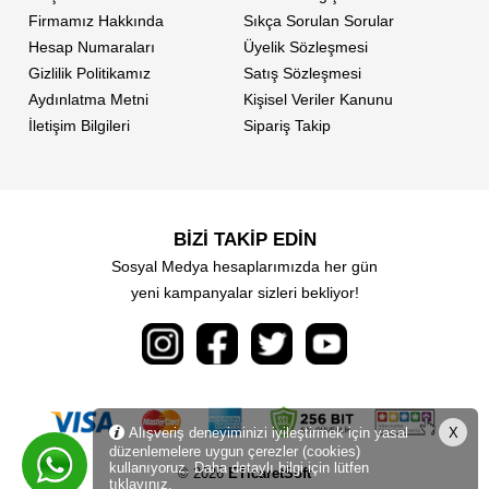
Firmamız Hakkında
Sıkça Sorulan Sorular
Hesap Numaraları
Üyelik Sözleşmesi
Gizlilik Politikamız
Satış Sözleşmesi
Aydınlatma Metni
Kişisel Veriler Kanunu
İletişim Bilgileri
Sipariş Takip
BİZİ TAKİP EDİN
Sosyal Medya hesaplarımızda her gün
yeni kampanyalar sizleri bekliyor!
Alışveriş deneyiminizi iyileştirmek için yasal
X
düzenlemelere uygun çerezler (cookies)
kullanıyoruz. Daha detaylı bilgi için lütfen
© 2026
ETicaretSoft
tıklayınız.