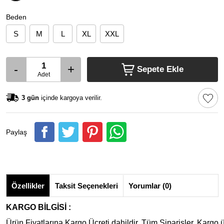
Beden
S
M
L
XL
XXL
-
+
Sepete Ekle
Adet
3 gün
içinde kargoya verilir.
Paylaş
Özellikler
Taksit Seçenekleri
Yorumlar (0)
KARGO BİLGİSİ :
Ürün Fiyatlarına Kargo Ücreti dahildir. Tüm Siparişler, Kargo ü