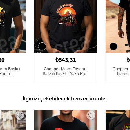
86
₺543.31
₺
rım Baskılı
Chopper Motor Tasarım
Chopper M
 Pamu...
Baskılı Bisiklet Yaka Pa...
Bisikle
İlginizi çekebilecek benzer ürünler