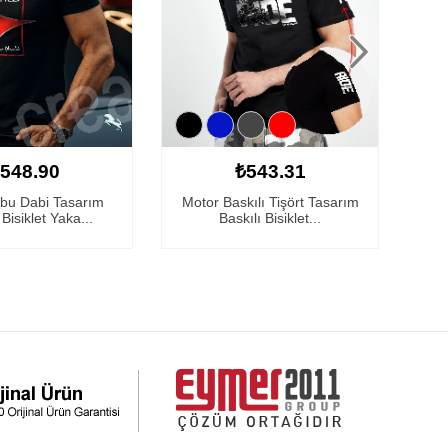
548.90
₺543.31
Abu Dabi Tasarım
Motor Baskılı Tişört Tasarım
Ferr
 Bisiklet Yaka...
Baskılı Bisiklet...