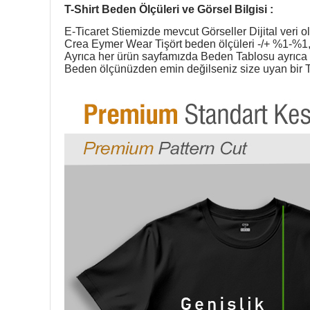
T-Shirt Beden Ölçüleri ve Görsel Bilgisi :
E-Ticaret Stiemizde mevcut Görseller Dijital veri ol
Crea Eymer Wear Tişört beden ölçüleri -/+ %1-%1,5
Ayrıca her ürün sayfamızda Beden Tablosu ayrıca g
Beden ölçünüzden emin değilseniz size uyan bir T