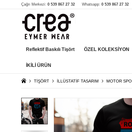
Çağrı Merkezi:
0 539 867 27 32
Whatsapp:
0 539 867 27 32
Reflektif Baskılı Tişört
ÖZEL KOLEKSİYON
İKİLİ ÜRÜN
TİŞÖRT
İLLÜSTATİF TASARIM
MOTOR SPO