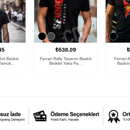
45
₺538.09
₺
rt Baskılı
Ferrari Rally Tasarım Baskılı
Ferrari 
Pamuk...
Bisiklet Yaka Pa...
Baskılı