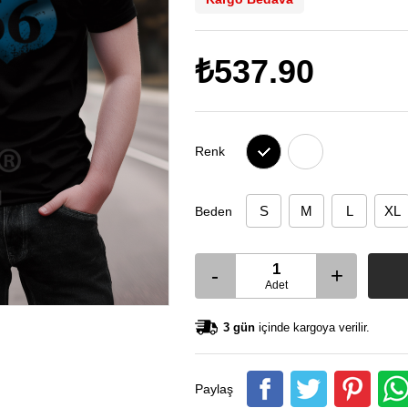
₺537.90
Renk
S
M
L
XL
Beden
-
+
Adet
3 gün
içinde kargoya verilir.
Paylaş