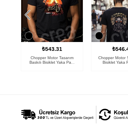
₺543.31
₺546.
kılı
Chopper Motor Tasarım
Chopper Motor Sı
.
Baskılı Bisiklet Yaka Pa...
Bisiklet Yaka 