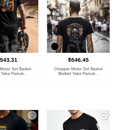
543.31
₺546.45
otor Sırt Baskılı
Chopper Motor Sırt Baskılı
Har
t Yaka Pamuk...
Bisiklet Yaka Pamuk...