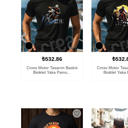
₺532.86
₺532.
arım
Cross Motor Tasarım Baskılı
Cross Motor Tasa
Bisiklet Yaka Pamu...
Bisiklet Yaka