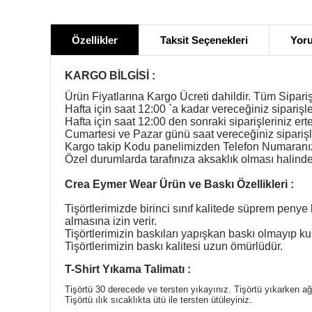
Özellikler
Taksit Seçenekleri
Yoru
KARGO BİLGİSİ :
Ürün Fiyatlarına Kargo Ücreti dahildir. Tüm Sipariş
Hafta için saat 12:00 `a kadar vereceğiniz siparişle
Hafta için saat 12:00 den sonraki siparişleriniz ert
Cumartesi ve Pazar günü saat vereceğiniz siparişl
Kargo takip Kodu panelimizden Telefon Numaranıza 
Özel durumlarda tarafınıza aksaklık olması halinde b
Crea Eymer Wear Ürün ve Baskı Özellikleri :
Tişörtlerimizde birinci sınıf kalitede süprem penye 
almasına izin verir.
Tişörtlerimizin baskıları yapışkan baskı olmayıp
Tişörtlerimizin baskı kalitesi uzun ömürlüdür.
T-Shirt Yıkama Talimatı :
Tişörtü 30 derecede ve tersten yıkayınız. Tişörtü yıkarken a
Tişörtü ılık sıcaklıkta ütü ile tersten ütüleyiniz.