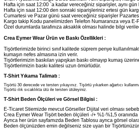
Hafta için saat 12:00 `a kadar vereceğiniz siparişler, aynı gün 
Hafta için saat 12:00 den sonraki siparişleriniz ertesi gün karg
Cumartesi ve Pazar günü saat vereceğiniz siparişler Pazartesi
Kargo takip Kodu panelimizden Telefon Numaranıza veya E-Post
Özel durumlarda tarafınıza aksaklık olması halinde bilgi verilec
Crea Eymer Wear Ürün ve Baskı Özellikleri :
Tişörtlerimizde birinci sınıf kalitede süprem penye kullanılmakt
kumaşın nefes almasına izin verir.
Tişörtlerimizin baskıları yapışkan baskı olmayıp kumaş üzer
Tişörtlerimizin baskı kalitesi uzun ömürlüdür.
T-Shirt Yıkama Talimatı :
Tişörtü 30 derecede ve tersten yıkayınız. Tişörtü yıkarken ağartıcı kullan
Tişörtü ılık sıcaklıkta ütü ile tersten ütüleyiniz.
T-Shirt Beden Ölçüleri ve Görsel Bilgisi :
E-Ticaret Stiemizde mevcut Görseller Dijital veri olması sebebiy
Crea Eymer Wear Tişört beden ölçüleri -/+ %1-%1,5 oranında de
Ayrıca her ürün sayfamızda Beden Tablosu ayrıca görsel olara
Beden ölçünüzden emin değilseniz size uyan bir Tişörtünüzün