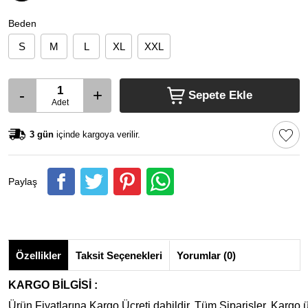
Beden
S
M
L
XL
XXL
-
+
Sepete Ekle
Adet
3 gün
içinde kargoya verilir.
Paylaş
Özellikler
Taksit Seçenekleri
Yorumlar (0)
KARGO BİLGİSİ :
Ürün Fiyatlarına Kargo Ücreti dahildir. Tüm Siparişler, Kargo ü