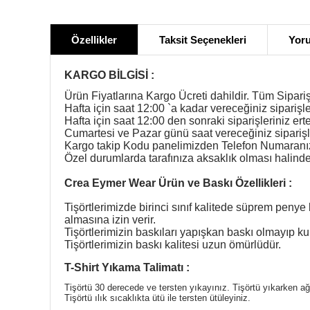
Özellikler
Taksit Seçenekleri
Yoru
KARGO BİLGİSİ :
Ürün Fiyatlarına Kargo Ücreti dahildir. Tüm Sipariş
Hafta için saat 12:00 `a kadar vereceğiniz siparişle
Hafta için saat 12:00 den sonraki siparişleriniz ert
Cumartesi ve Pazar günü saat vereceğiniz siparişl
Kargo takip Kodu panelimizden Telefon Numaranıza 
Özel durumlarda tarafınıza aksaklık olması halinde b
Crea Eymer Wear Ürün ve Baskı Özellikleri :
Tişörtlerimizde birinci sınıf kalitede süprem penye 
almasına izin verir.
Tişörtlerimizin baskıları yapışkan baskı olmayıp
Tişörtlerimizin baskı kalitesi uzun ömürlüdür.
T-Shirt Yıkama Talimatı :
Tişörtü 30 derecede ve tersten yıkayınız. Tişörtü yıkarken a
Tişörtü ılık sıcaklıkta ütü ile tersten ütüleyiniz.