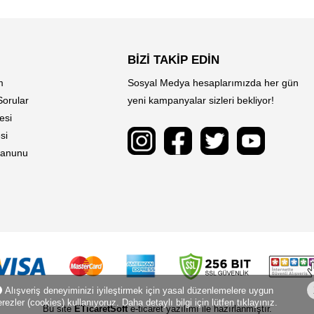
BİZİ TAKİP EDİN
m
Sosyal Medya hesaplarımızda her gün
Sorular
yeni kampanyalar sizleri bekliyor!
esi
si
 Kanunu
Alışveriş deneyiminizi iyileştirmek için yasal düzenlemelere uygun
rezler (cookies) kullanıyoruz. Daha detaylı bilgi için lütfen tıklayınız.
Bu site
ETicaretSoft
e-ticaret yazılımı ile hazırlanmıştır.