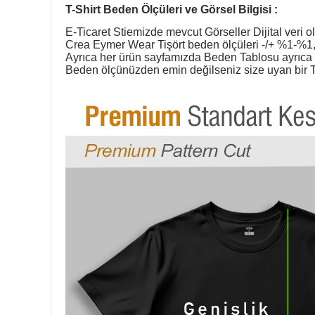
T-Shirt Beden Ölçüleri ve Görsel Bilgisi :
E-Ticaret Stiemizde mevcut Görseller Dijital veri ol
Crea Eymer Wear Tişört beden ölçüleri -/+ %1-%1,5
Ayrıca her ürün sayfamızda Beden Tablosu ayrıca g
Beden ölçünüzden emin değilseniz size uyan bir T