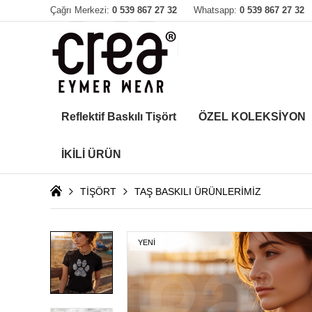
Çağrı Merkezi:
0 539 867 27 32
Whatsapp:
0 539 867 27 32
Reflektif Baskılı Tişört
ÖZEL KOLEKSİYON
İKİLİ ÜRÜN
TİŞÖRT
TAŞ BASKILI ÜRÜNLERİMİZ
YENİ