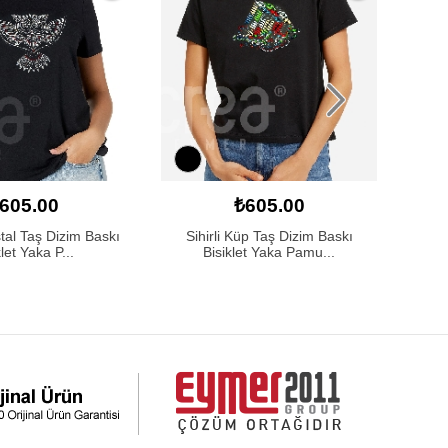
605.00
₺605.00
tal Taş Dizim Baskı
Sihirli Küp Taş Dizim Baskı
Ö
klet Yaka P...
Bisiklet Yaka Pamu...
B