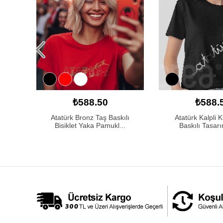
₺588.50
₺588.
 Dizim
Atatürk Bronz Taş Baskılı
Atatürk Kalpli K
Bisiklet Yaka Pamukl...
Baskılı Tasarı