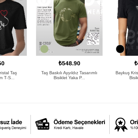
50
₺548.90
₺
ristal Taş
Taş Baskılı Ayyıldız Tasarımlı
Baykuş Kris
m T-S...
Bisiklet Yaka P...
Bisi