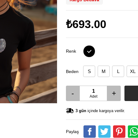
₺693.00
Renk
S
M
L
XL
Beden
-
+
Adet
3 gün
içinde kargoya verilir.
Paylaş