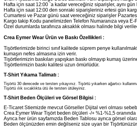
Hafta için saat 12:00 `a kadar vereceğiniz siparişler, aynı gün 
Hafta için saat 12:00 den sonraki siparişleriniz ertesi gün karg
Cumartesi ve Pazar günü saat vereceğiniz siparişler Pazartesi
Kargo takip Kodu panelimizden Telefon Numaranıza veya E-Post
Özel durumlarda tarafınıza aksaklık olması halinde bilgi verilec
Crea Eymer Wear Ürün ve Baskı Özellikleri :
Tişörtlerimizde birinci sınıf kalitede süprem penye kullanılmakt
kumaşın nefes almasına izin verir.
Tişörtlerimizin baskıları yapışkan baskı olmayıp kumaş üzer
Tişörtlerimizin baskı kalitesi uzun ömürlüdür.
T-Shirt Yıkama Talimatı :
Tişörtü 30 derecede ve tersten yıkayınız. Tişörtü yıkarken ağartıcı kullan
Tişörtü ılık sıcaklıkta ütü ile tersten ütüleyiniz.
T-Shirt Beden Ölçüleri ve Görsel Bilgisi :
E-Ticaret Stiemizde mevcut Görseller Dijital veri olması sebebiy
Crea Eymer Wear Tişört beden ölçüleri -/+ %1-%1,5 oranında de
Ayrıca her ürün sayfamızda Beden Tablosu ayrıca görsel olara
Beden ölçünüzden emin değilseniz size uyan bir Tişörtünüzün