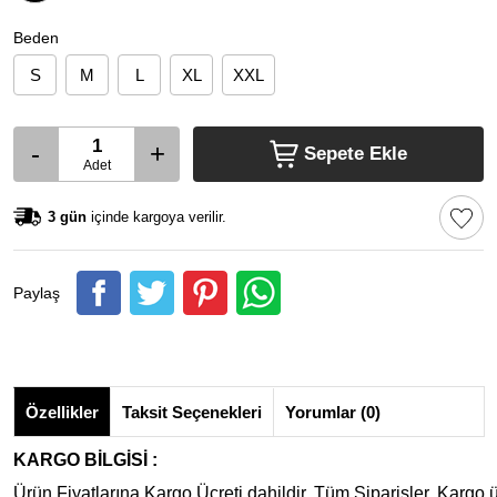
Beden
S
M
L
XL
XXL
-
+
Sepete Ekle
Adet
3 gün
içinde kargoya verilir.
Paylaş
Özellikler
Taksit Seçenekleri
Yorumlar (0)
KARGO BİLGİSİ :
Ürün Fiyatlarına Kargo Ücreti dahildir. Tüm Siparişler, Kargo ü