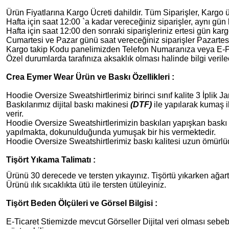
Ürün Fiyatlarına Kargo Ücreti dahildir. Tüm Siparişler, Kargo ü
Hafta için saat 12:00 `a kadar vereceğiniz siparişler, aynı gün 
Hafta için saat 12:00 den sonraki siparişleriniz ertesi gün karg
Cumartesi ve Pazar günü saat vereceğiniz siparişler Pazartesi
Kargo takip Kodu panelimizden Telefon Numaranıza veya E-Post
Özel durumlarda tarafınıza aksaklık olması halinde bilgi verilec
Crea Eymer Wear Ürün ve Baskı Özellikleri :
Hoodie Oversize Sweatshirtlerimiz birinci sınıf kalite 3 İplik J
Baskılarımız dijital baskı makinesi
(DTF)
ile yapılarak kumaş i
verir.
Hoodie Oversize Sweatshirtlerimizin
baskıları yapışkan bask
yapılmakta, dokunulduğunda yumuşak bir his vermektedir.
Hoodie Oversize Sweatshirtlerimiz
baskı kalitesi uzun ömürlü
Tişört Yıkama Talimatı :
Ürünü 30 derecede ve tersten yıkayınız. Tişörtü yıkarken ağart
Ürünü ılık sıcaklıkta ütü ile tersten ütüleyiniz.
Tişört Beden Ölçüleri ve Görsel Bilgisi :
E-Ticaret Stiemizde mevcut Görseller Dijital veri olması sebebi