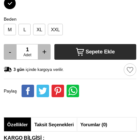
Beden
M
L
XL
XXL
-
+
Sepete Ekle
Adet
3 gün
içinde kargoya verilir.
Paylaş
Özellikler
Taksit Seçenekleri
Yorumlar (0)
KARGO BİLGİSİ :