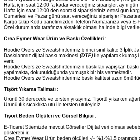
Hafta için saat 12:00 `a kadar vereceğiniz siparişler, aynı gün 
Hafta için saat 12:00 den sonraki siparişleriniz ertesi gün karg
Cumartesi ve Pazar günü saat vereceğiniz siparişler Pazartesi
Kargo takip Kodu panelimizden Telefon Numaranıza veya E-Post
Özel durumlarda tarafınıza aksaklık olması halinde bilgi verilec
Crea Eymer Wear Ürün ve Baskı Özellikleri :
Hoodie Oversize Sweatshirtlerimiz birinci sınıf kalite 3 İplik J
Baskılarımız dijital baskı makinesi
(DTF)
ile yapılarak kumaş i
verir.
Hoodie Oversize Sweatshirtlerimizin
baskıları yapışkan bask
yapılmakta, dokunulduğunda yumuşak bir his vermektedir.
Hoodie Oversize Sweatshirtlerimiz
baskı kalitesi uzun ömürlü
Tişört Yıkama Talimatı :
Ürünü 30 derecede ve tersten yıkayınız. Tişörtü yıkarken ağart
Ürünü ılık sıcaklıkta ütü ile tersten ütüleyiniz.
Tişört Beden Ölçüleri ve Görsel Bilgisi :
E-Ticaret Stiemizde mevcut Görseller Dijital veri olması sebebi
gösterebilir.
Crea Eymer Wear Ürün beden ölçüleri -/+ %1-%1,5 oranında de