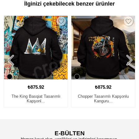
İlginizi çekebilecek benzer ürünler
₺875.92
₺875.92
The King Basqiat Tasarımlı
Chopper Tasarımlı Kapşonlu
Kapşonl...
Kanguru...
E-BÜLTEN