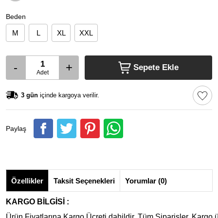
Beden
M
L
XL
XXL
-
+
Sepete Ekle
Adet
3 gün
içinde kargoya verilir.
Paylaş
Özellikler
Taksit Seçenekleri
Yorumlar (0)
KARGO BİLGİSİ :
Ürün Fiyatlarına Kargo Ücreti dahildir. Tüm Siparişler, Kargo ü