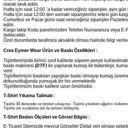
olarak sevk edilir.
Hafta için saat 12:00 `a kadar vereceğiniz siparişler, aynı gün 
Hafta için saat 12:00 den sonraki siparişleriniz ertesi gün karg
Cumartesi ve Pazar günü saat vereceğiniz siparişler Pazarte
edilir.
Kargo takip Kodu panelimizden Telefon Numaranıza veya E-Po
iletilecektir.
Özel durumlarda tarafınıza aksaklık olması halinde bilgi verilec
Crea Eymer Wear Ürün ve Baskı Özellikleri :
Tişörtlerimizde birinci sınıf kalitede süprem penye kullanılmakta
baskı makinesi
(DTF)
ile yapılarak kumaş ile bütünleşir, kuma
verir.
Tişörtlerimizin baskıları yapışkan baskı olmayıp kumaş üzeri
dokunulduğunda yumuşak bir his vermektedir.
Tişörtlerimizin baskı kalitesi uzun ömürlüdür.
T-Shirt Yıkama Talimatı :
Tişörtü 30 derecede ve tersten yıkayınız. Tişörtü yıkarken ağartıcı kullan
Tişörtü ılık sıcaklıkta ütü ile tersten ütüleyiniz.
T-Shirt Beden Ölçüleri ve Görsel Bilgisi :
E-Ticaret Stiemizde mevcut Görseller Dijital veri olması sebeb