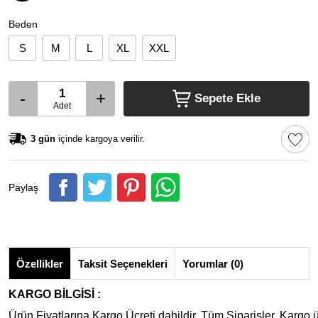
Beden
S
M
L
XL
XXL
-
+
Sepete Ekle
Adet
3 gün
içinde kargoya verilir.
Paylaş
Özellikler
Taksit Seçenekleri
Yorumlar (0)
KARGO BİLGİSİ :
Ürün Fiyatlarına Kargo Ücreti dahildir. Tüm Siparişler, Kargo