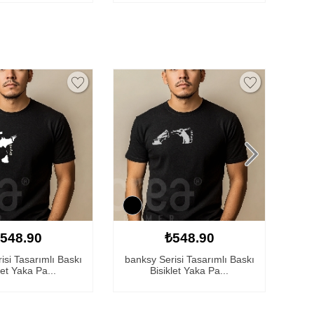
548.90
₺548.90
isi Tasarımlı Baskı
banksy Serisi Tasarımlı Baskı
ban
let Yaka Pa...
Bisiklet Yaka Pa...