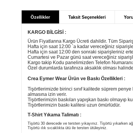
Özellikler
Taksit Seçenekleri
Yoru
KARGO BİLGİSİ :
Ürün Fiyatlarına Kargo Ücreti dahildir. Tüm Sipariş
Hafta için saat 12:00 `a kadar vereceğiniz siparişle
Hafta için saat 12:00 den sonraki siparişleriniz ert
Cumartesi ve Pazar günü saat vereceğiniz siparişl
Kargo takip Kodu panelimizden Telefon Numaranıza 
Özel durumlarda tarafınıza aksaklık olması halinde b
Crea Eymer Wear Ürün ve Baskı Özellikleri :
Tişörtlerimizde birinci sınıf kalitede süprem penye 
almasına izin verir.
Tişörtlerimizin baskıları yapışkan baskı olmayıp
Tişörtlerimizin baskı kalitesi uzun ömürlüdür.
T-Shirt Yıkama Talimatı :
Tişörtü 30 derecede ve tersten yıkayınız. Tişörtü yıkarken a
Tişörtü ılık sıcaklıkta ütü ile tersten ütüleyiniz.