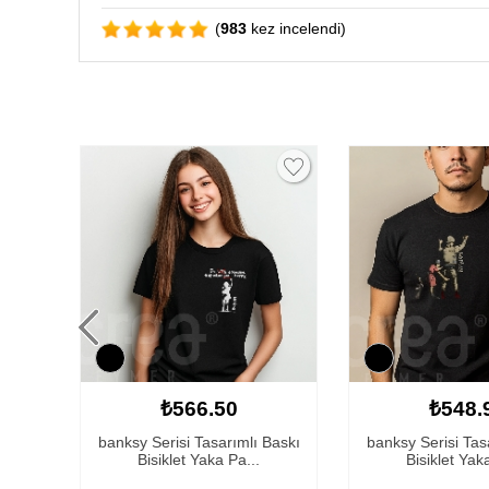
(
983
kez incelendi)
₺566.50
₺548.
Baskı
banksy Serisi Tasarımlı Baskı
banksy Serisi Tas
Bisiklet Yaka Pa...
Bisiklet Yak