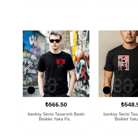
₺566.50
₺548.
Baskı
banksy Serisi Tasarımlı Baskı
banksy Serisi Tas
Bisiklet Yaka Pa...
Bisiklet Yak