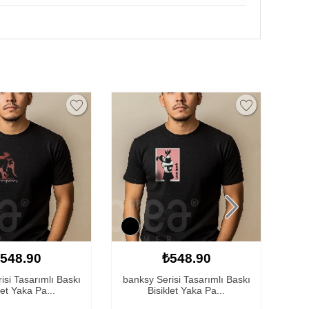
548.90
₺548.90
isi Tasarımlı Baskı
banksy Serisi Tasarımlı Baskı
ban
let Yaka Pa...
Bisiklet Yaka Pa...