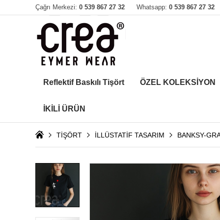
Çağrı Merkezi:
0 539 867 27 32
Whatsapp:
0 539 867 27 32
Reflektif Baskılı Tişört
ÖZEL KOLEKSİYON
İKİLİ ÜRÜN
TİŞÖRT
İLLÜSTATİF TASARIM
BANKSY-GRA