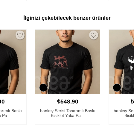
İlginizi çekebilecek benzer ürünler
90
₺548.90
₺
arımlı Baskı
banksy Serisi Tasarımlı Baskı
banksy Ser
a Pa...
Bisiklet Yaka Pa...
Bisik