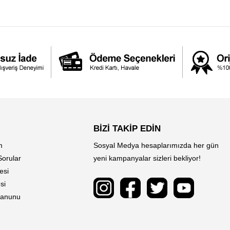
BİZİ TAKİP EDİN
m
Sosyal Medya hesaplarımızda her gün
Sorular
yeni kampanyalar sizleri bekliyor!
esi
si
 Kanunu