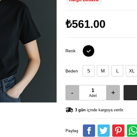
₺561.00
Renk
S
M
L
XL
Beden
-
+
Adet
3 gün
içinde kargoya verilir.
Paylaş