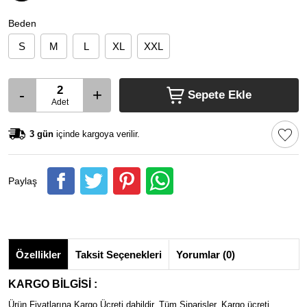
Beden
S
M
L
XL
XXL
-
+
Sepete Ekle
Adet
3 gün
içinde kargoya verilir.
Paylaş
Özellikler
Taksit Seçenekleri
Yorumlar (0)
KARGO BİLGİSİ :
Ürün Fiyatlarına Kargo Ücreti dahildir. Tüm Siparişler, Kargo ücreti