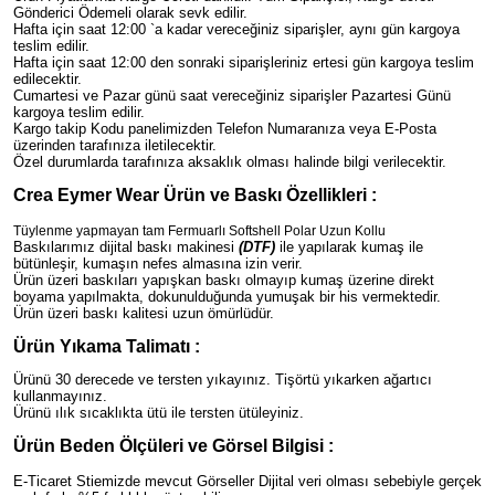
Gönderici Ödemeli olarak sevk edilir.
Hafta için saat 12:00 `a kadar vereceğiniz siparişler, aynı gün kargoya
teslim edilir.
Hafta için saat 12:00 den sonraki siparişleriniz ertesi gün kargoya teslim
edilecektir.
Cumartesi ve Pazar günü saat vereceğiniz siparişler Pazartesi Günü
kargoya teslim edilir.
Kargo takip Kodu panelimizden Telefon Numaranıza veya E-Posta
üzerinden tarafınıza iletilecektir.
Özel durumlarda tarafınıza aksaklık olması halinde bilgi verilecektir.
Crea Eymer Wear Ürün ve Baskı Özellikleri :
Tüylenme yapmayan tam Fermuarlı Softshell Polar Uzun Kollu
Baskılarımız dijital baskı makinesi
(DTF)
ile yapılarak kumaş ile
bütünleşir, kumaşın nefes almasına izin verir.
Ürün üzeri
baskıları yapışkan baskı olmayıp kumaş üzerine direkt
boyama yapılmakta, dokunulduğunda yumuşak bir his vermektedir.
Ürün üzeri
baskı kalitesi uzun ömürlüdür.
Ürün Yıkama Talimatı :
Ürünü 30 derecede ve tersten yıkayınız. Tişörtü yıkarken ağartıcı
kullanmayınız.
Ürünü ılık sıcaklıkta ütü ile tersten ütüleyiniz.
Ürün Beden Ölçüleri ve Görsel Bilgisi :
E-Ticaret Stiemizde mevcut Görseller Dijital veri olması sebebiyle gerçek