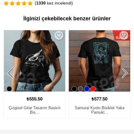
(
1330
kez incelendi)
İlginizi çekebilecek benzer ürünler
₺555.50
₺577.50
Çizgisel Gitar Tasarım Baskılı
Samurai Kyoto Bisiklet Yaka
Bis...
Pamukl...