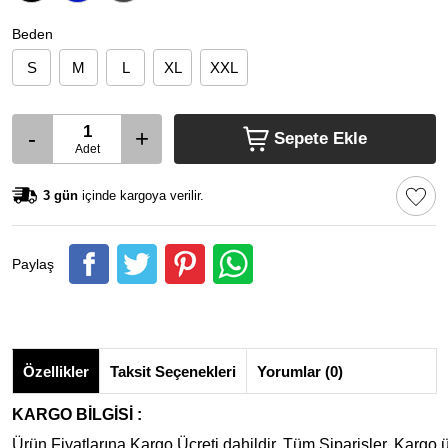
Beden
S
M
L
XL
XXL
-
+
Sepete Ekle
Adet
3 gün
içinde kargoya verilir.
Paylaş
Özellikler
Taksit Seçenekleri
Yorumlar (0)
KARGO BİLGİSİ :
Ürün Fiyatlarına Kargo Ücreti dahildir. Tüm Siparişler, Kargo