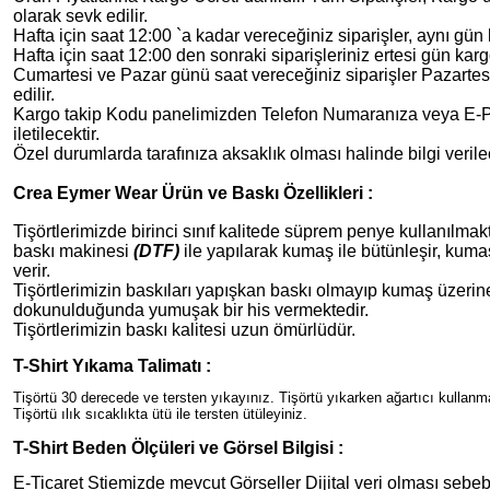
olarak sevk edilir.
Hafta için saat 12:00 `a kadar vereceğiniz siparişler, aynı gün 
Hafta için saat 12:00 den sonraki siparişleriniz ertesi gün karg
Cumartesi ve Pazar günü saat vereceğiniz siparişler Pazarte
edilir.
Kargo takip Kodu panelimizden Telefon Numaranıza veya E-Po
iletilecektir.
Özel durumlarda tarafınıza aksaklık olması halinde bilgi verilec
Crea Eymer Wear Ürün ve Baskı Özellikleri :
Tişörtlerimizde birinci sınıf kalitede süprem penye kullanılmakta
baskı makinesi
(DTF)
ile yapılarak kumaş ile bütünleşir, kuma
verir.
Tişörtlerimizin baskıları yapışkan baskı olmayıp kumaş üzeri
dokunulduğunda yumuşak bir his vermektedir.
Tişörtlerimizin baskı kalitesi uzun ömürlüdür.
T-Shirt Yıkama Talimatı :
Tişörtü 30 derecede ve tersten yıkayınız. Tişörtü yıkarken ağartıcı kullan
Tişörtü ılık sıcaklıkta ütü ile tersten ütüleyiniz.
T-Shirt Beden Ölçüleri ve Görsel Bilgisi :
E-Ticaret Stiemizde mevcut Görseller Dijital veri olması sebeb