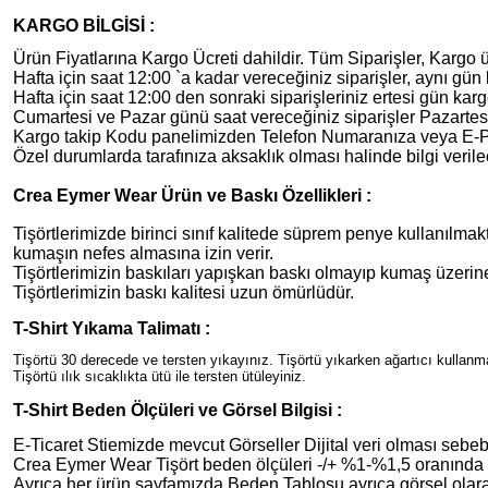
KARGO BİLGİSİ :
Ürün Fiyatlarına Kargo Ücreti dahildir. Tüm Siparişler, Kargo ü
Hafta için saat 12:00 `a kadar vereceğiniz siparişler, aynı gün 
Hafta için saat 12:00 den sonraki siparişleriniz ertesi gün karg
Cumartesi ve Pazar günü saat vereceğiniz siparişler Pazartesi
Kargo takip Kodu panelimizden Telefon Numaranıza veya E-Post
Özel durumlarda tarafınıza aksaklık olması halinde bilgi verilec
Crea Eymer Wear Ürün ve Baskı Özellikleri :
Tişörtlerimizde birinci sınıf kalitede süprem penye kullanılmakt
kumaşın nefes almasına izin verir.
Tişörtlerimizin baskıları yapışkan baskı olmayıp kumaş üzer
Tişörtlerimizin baskı kalitesi uzun ömürlüdür.
T-Shirt Yıkama Talimatı :
Tişörtü 30 derecede ve tersten yıkayınız. Tişörtü yıkarken ağartıcı kullan
Tişörtü ılık sıcaklıkta ütü ile tersten ütüleyiniz.
T-Shirt Beden Ölçüleri ve Görsel Bilgisi :
E-Ticaret Stiemizde mevcut Görseller Dijital veri olması sebebiy
Crea Eymer Wear Tişört beden ölçüleri -/+ %1-%1,5 oranında de
Ayrıca her ürün sayfamızda Beden Tablosu ayrıca görsel olara