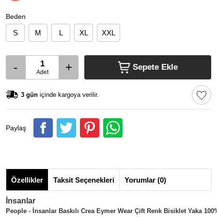
Beden
S
M
L
XL
XXL
-
+
Sepete Ekle
Adet
3 gün
içinde kargoya verilir.
Paylaş
Özellikler
Taksit Seçenekleri
Yorumlar (0)
İnsanlar
People - İnsanlar Baskılı Crea Eymer Wear Çift Renk Bisiklet Yaka 10