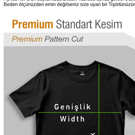
Beden ölçünüzden emin değilseniz size uyan bir Tişörtünüzün