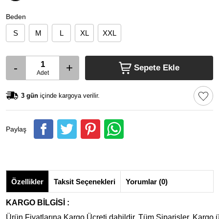
Beden
S
M
L
XL
XXL
-
+
Sepete Ekle
Adet
3 gün
içinde kargoya verilir.
Paylaş
Özellikler
Taksit Seçenekleri
Yorumlar (0)
KARGO BİLGİSİ :
Ürün Fiyatlarına Kargo Ücreti dahildir. Tüm Siparişler, Kargo ü