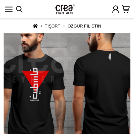
TİŞÖRT
ÖZGÜR FİLİSTİN