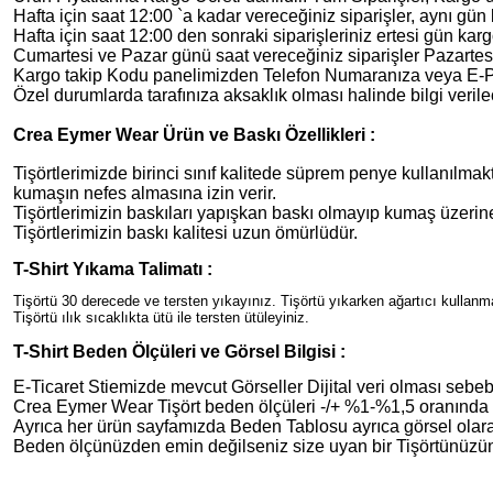
Hafta için saat 12:00 `a kadar vereceğiniz siparişler, aynı gün 
Hafta için saat 12:00 den sonraki siparişleriniz ertesi gün karg
Cumartesi ve Pazar günü saat vereceğiniz siparişler Pazartesi
Kargo takip Kodu panelimizden Telefon Numaranıza veya E-Post
Özel durumlarda tarafınıza aksaklık olması halinde bilgi verilec
Crea Eymer Wear Ürün ve Baskı Özellikleri :
Tişörtlerimizde birinci sınıf kalitede süprem penye kullanılmakt
kumaşın nefes almasına izin verir.
Tişörtlerimizin baskıları yapışkan baskı olmayıp kumaş üzer
Tişörtlerimizin baskı kalitesi uzun ömürlüdür.
T-Shirt Yıkama Talimatı :
Tişörtü 30 derecede ve tersten yıkayınız. Tişörtü yıkarken ağartıcı kullan
Tişörtü ılık sıcaklıkta ütü ile tersten ütüleyiniz.
T-Shirt Beden Ölçüleri ve Görsel Bilgisi :
E-Ticaret Stiemizde mevcut Görseller Dijital veri olması sebebiy
Crea Eymer Wear Tişört beden ölçüleri -/+ %1-%1,5 oranında de
Ayrıca her ürün sayfamızda Beden Tablosu ayrıca görsel olara
Beden ölçünüzden emin değilseniz size uyan bir Tişörtünüzün