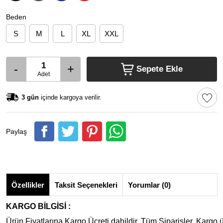
Beden
S
M
L
XL
XXL
-
+
Sepete Ekle
Adet
3 gün
içinde kargoya verilir.
Paylaş
Özellikler
Taksit Seçenekleri
Yorumlar (0)
KARGO BİLGİSİ :
Ürün Fiyatlarına Kargo Ücreti dahildir. Tüm Siparişler, Kargo ü