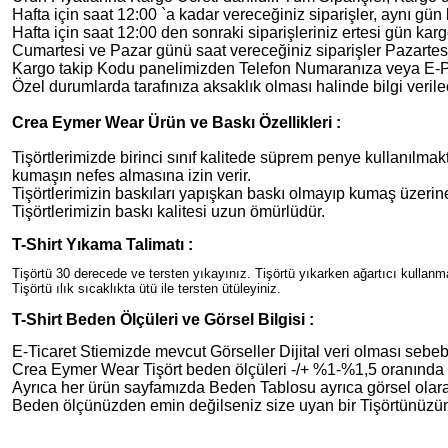
Hafta için saat 12:00 `a kadar vereceğiniz siparişler, aynı gün 
Hafta için saat 12:00 den sonraki siparişleriniz ertesi gün karg
Cumartesi ve Pazar günü saat vereceğiniz siparişler Pazartesi
Kargo takip Kodu panelimizden Telefon Numaranıza veya E-Post
Özel durumlarda tarafınıza aksaklık olması halinde bilgi verilec
Crea Eymer Wear Ürün ve Baskı Özellikleri :
Tişörtlerimizde birinci sınıf kalitede süprem penye kullanılmakt
kumaşın nefes almasına izin verir.
Tişörtlerimizin baskıları yapışkan baskı olmayıp kumaş üzer
Tişörtlerimizin baskı kalitesi uzun ömürlüdür.
T-Shirt Yıkama Talimatı :
Tişörtü 30 derecede ve tersten yıkayınız. Tişörtü yıkarken ağartıcı kullan
Tişörtü ılık sıcaklıkta ütü ile tersten ütüleyiniz.
T-Shirt Beden Ölçüleri ve Görsel Bilgisi :
E-Ticaret Stiemizde mevcut Görseller Dijital veri olması sebebiy
Crea Eymer Wear Tişört beden ölçüleri -/+ %1-%1,5 oranında de
Ayrıca her ürün sayfamızda Beden Tablosu ayrıca görsel olara
Beden ölçünüzden emin değilseniz size uyan bir Tişörtünüzün