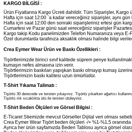
KARGO BİLGİSİ :
Ürün Fiyatlarına Kargo Ücreti dahildir. Tüm Siparişler, Kargo ü
Hafta için saat 12:00 `a kadar vereceğiniz siparişler, aynı gün 
Hafta için saat 12:00 den sonraki siparişleriniz ertesi gün karg
Cumartesi ve Pazar günü saat vereceğiniz siparişler Pazartesi
Kargo takip Kodu panelimizden Telefon Numaranıza veya E-Post
Özel durumlarda tarafınıza aksaklık olması halinde bilgi verilec
Crea Eymer Wear Ürün ve Baskı Özellikleri :
Tişörtlerimizde birinci sınıf kalitede süprem penye kullanılmakt
kumaşın nefes almasına izin verir.
Tişörtlerimizin baskıları yapışkan baskı olmayıp kumaş üzer
Tişörtlerimizin baskı kalitesi uzun ömürlüdür.
T-Shirt Yıkama Talimatı :
Tişörtü 30 derecede ve tersten yıkayınız. Tişörtü yıkarken ağartıcı kullan
Tişörtü ılık sıcaklıkta ütü ile tersten ütüleyiniz.
T-Shirt Beden Ölçüleri ve Görsel Bilgisi :
E-Ticaret Stiemizde mevcut Görseller Dijital veri olması sebebiy
Crea Eymer Wear Tişört beden ölçüleri -/+ %1-%1,5 oranında de
Ayrıca her ürün sayfamızda Beden Tablosu ayrıca görsel olara