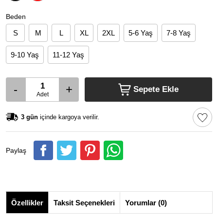
Beden
S
M
L
XL
2XL
5-6 Yaş
7-8 Yaş
9-10 Yaş
11-12 Yaş
-
+
Sepete Ekle
Adet
3 gün
içinde kargoya verilir.
Paylaş
Özellikler
Taksit Seçenekleri
Yorumlar (0)