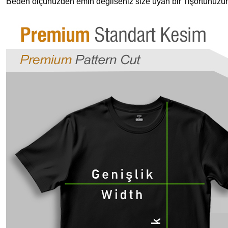
Beden ölçünüzden emin değilseniz size uyan bir Tişörtünüzün