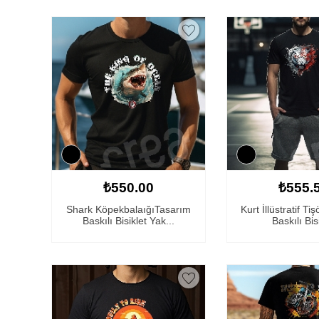
₺550.00
₺555.
Shark KöpekbalaığıTasarım
Kurt İllüstratif Ti
Baskılı Bisiklet Yak...
Baskılı Bisi