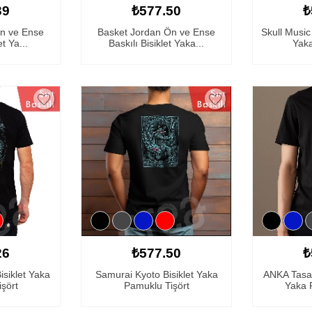
39
₺577.50
₺
Ön ve Ense
Basket Jordan Ön ve Ense
Skull Music 
et Ya...
Baskılı Bisiklet Yaka...
Yaka
26
₺577.50
₺
isiklet Yaka
Samurai Kyoto Bisiklet Yaka
ANKA Tasar
şört
Pamuklu Tişört
Yaka P