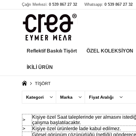
Çağrı Merkezi:
0 539 867 27 32
Whatsapp:
0 539 867 27 32
Reflektif Baskılı Tişört
ÖZEL KOLEKSİYON
İKİLİ ÜRÜN
TİŞÖRT
Kategori
Marka
Fiyat Aralığı
Kişiye özel Saat taleplerinde yer almasını istedi
>
çalışma başlatılacaktır.
>
Kişiye özel ürünlerde İade kabul edilmez.
Görsel görünüm çözünürlüğü (netliği) gönderece