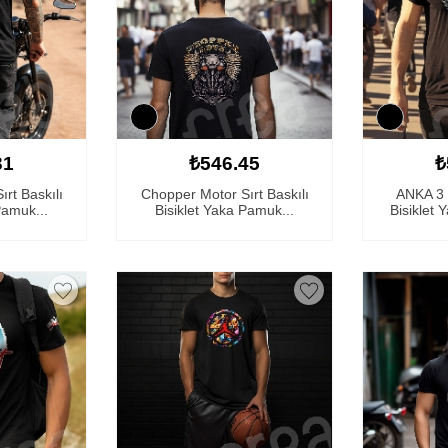
31
₺546.45
₺
rt Baskılı
Chopper Motor Sırt Baskılı
ANKA 3 
Pamuk...
Bisiklet Yaka Pamuk...
Bisiklet 