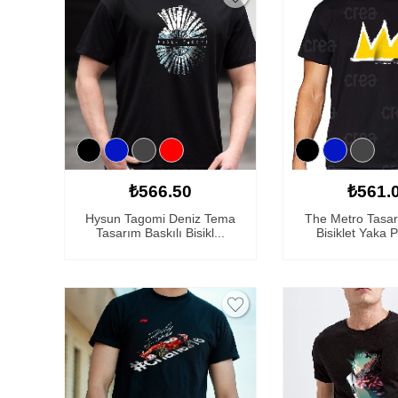
₺566.50
₺561.
Hysun Tagomi Deniz Tema
The Metro Tasar
Tasarım Baskılı Bisikl...
Bisiklet Yaka 