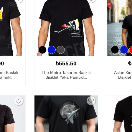
00
₺555.50
₺
ım Baskılı
The Metro Tasarım Baskılı
Aslan Kin
Pamukl...
Bisiklet Yaka Pamukl...
Bisikle