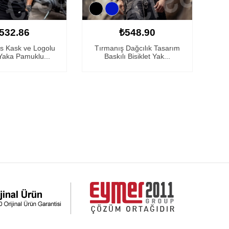
532.86
₺548.90
s Kask ve Logolu
Tırmanış Dağcılık Tasarım
 Yaka Pamuklu...
Baskılı Bisiklet Yak...