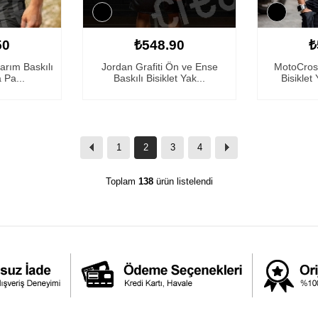
50
₺548.90
₺
arım Baskılı
Jordan Grafiti Ön ve Ense
MotoCros
 Pa...
Baskılı Bisiklet Yak...
Bisiklet
1
2
3
4
Toplam
138
ürün listelendi