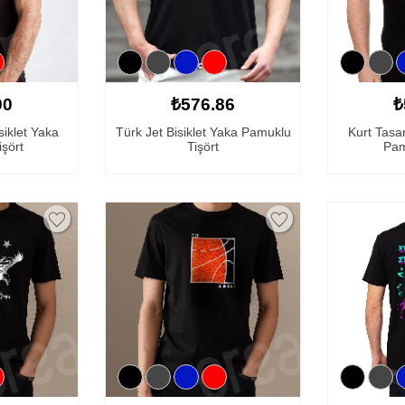
90
₺576.86
₺
siklet Yaka
Türk Jet Bisiklet Yaka Pamuklu
Kurt Tasar
şört
Tişört
Pam