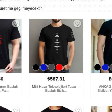
retime geçilmeyecektir.
50
₺587.31
₺
arım Baskılı
Milli Hava Teknolojileri Tasarım
ANKA 3 
 Pa...
Baskılı Bisik...
Bisiklet 