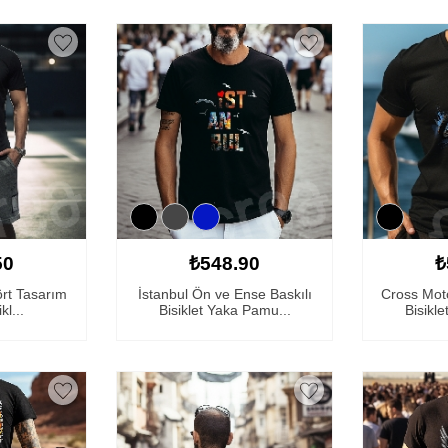
50
₺548.90
₺
şört Tasarım
İstanbul Ön ve Ense Baskılı
Cross Moto
kl...
Bisiklet Yaka Pamu...
Bisikl