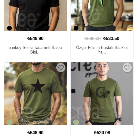
₺548.90
₺585.00
₺533.50
banksy Serisi Tasarımlı Baskı
Özgür Filistin Baskılı Bisiklet
Bisi...
Ya...
₺548.90
₺524.08