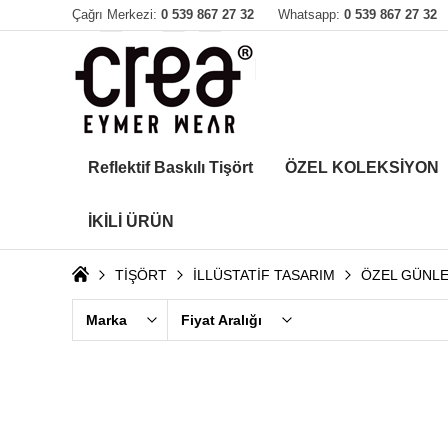
Çağrı Merkezi:
0 539 867 27 32
Whatsapp:
0 539 867 27 32
Reflektif Baskılı Tişört
ÖZEL KOLEKSİYON
İKİLİ ÜRÜN
TİŞÖRT
İLLÜSTATİF TASARIM
ÖZEL GÜNL
Marka
Fiyat Aralığı