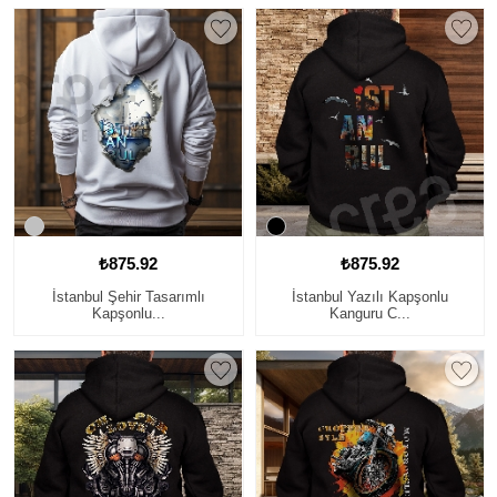
₺875.92
₺875.92
İstanbul Şehir Tasarımlı
İstanbul Yazılı Kapşonlu
Kapşonlu...
Kanguru C...