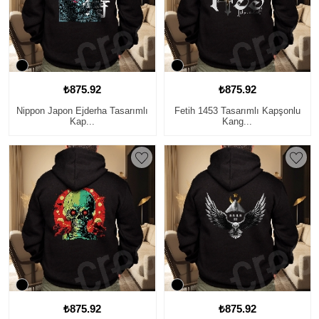
₺875.92
₺875.92
Nippon Japon Ejderha Tasarımlı
Fetih 1453 Tasarımlı Kapşonlu
Kap...
Kang...
₺875.92
₺875.92