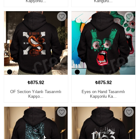
Kapşonlu...
Kanguru...
₺875.92
₺875.92
OF Section Yılanlı Tasarımlı
Eyes on Hand Tasarımlı
Kapşo...
Kapşonlu Ka...